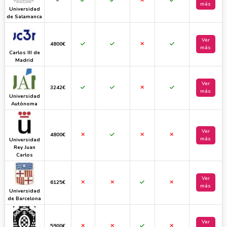
–
más
Universidad
de Salamanca
Ver
4800€
más
Carlos III de
Madrid
Ver
3242€
más
Universidad
Autónoma
Ver
4800€
más
Universidad
Rey Juan
Carlos
Ver
6125€
más
Universidad
de Barcelona
Ver
5900€